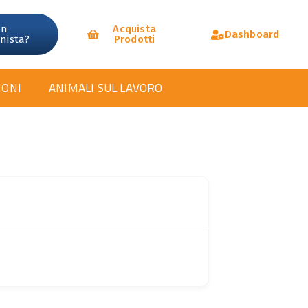
un
Acquista
Dashboard
onista?
Prodotti
IONI
ANIMALI SUL LAVORO