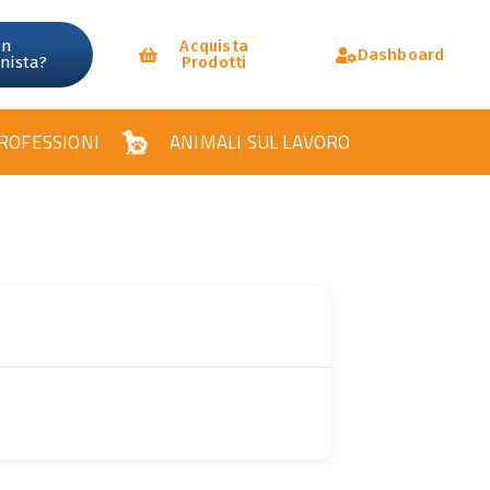
un
Acquista
Dashboard
onista?
Prodotti
ROFESSIONI
ANIMALI SUL LAVORO