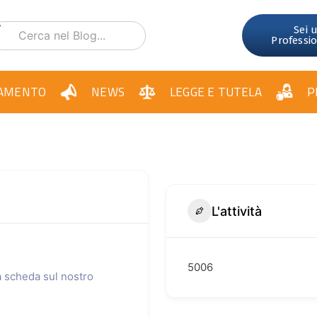
Sei 
Professi
AMENTO
NEWS
LEGGE E TUTELA
P
L'attività
5006
ua scheda sul nostro