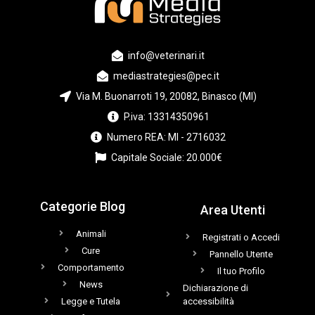
info@veterinari.it
mediastrategies@pec.it
Via M. Buonarroti 19, 20082, Binasco (MI)
P.iva: 13314350961
Numero REA: MI - 2716032
Capitale Sociale: 20.000€
Categorie Blog
Area Utenti
Animali
Registrati o Accedi
Cure
Pannello Utente
Comportamento
Il tuo Profilo
News
Dichiarazione di
Legge e Tutela
accessibilità