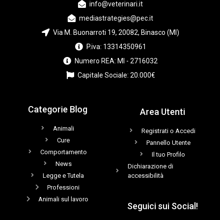
info@veterinari.it
mediastrategies@pec.it
Via M. Buonarroti 19, 20082, Binasco (MI)
P.iva: 13314350961
Numero REA: MI - 2716032
Capitale Sociale: 20.000€
Categorie Blog
Area Utenti
Animali
Registrati o Accedi
Cure
Pannello Utente
Comportamento
Il tuo Profilo
News
Dichiarazione di
Legge e Tutela
accessibilità
Professioni
Animali sul lavoro
Seguici sui Social!