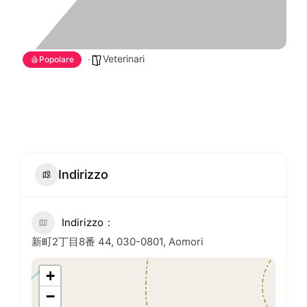
Veterinari
Popolare
Indirizzo
Indirizzo
新町2丁目8番 44, 030-0801, Aomori
+
−