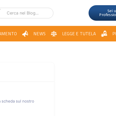
Sei 
Professi
AMENTO
NEWS
LEGGE E TUTELA
P
ua scheda sul nostro