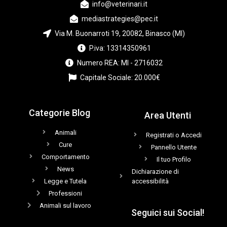
info@veterinari.it
mediastrategies@pec.it
Via M. Buonarroti 19, 20082, Binasco (MI)
P.iva: 13314350961
Numero REA: MI - 2716032
Capitale Sociale: 20.000€
Categorie Blog
Area Utenti
Animali
Registrati o Accedi
Cure
Pannello Utente
Comportamento
Il tuo Profilo
News
Dichiarazione di
Legge e Tutela
accessibilità
Professioni
Animali sul lavoro
Seguici sui Social!