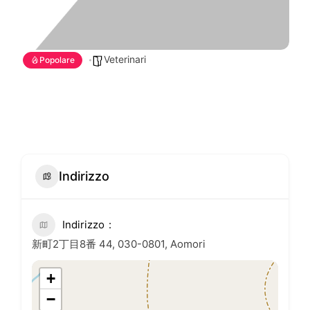
Veterinari
Popolare
Indirizzo
Indirizzo
新町2丁目8番 44, 030-0801, Aomori
+
−