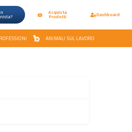
un
Acquista
Dashboard
onista?
Prodotti
ROFESSIONI
ANIMALI SUL LAVORO