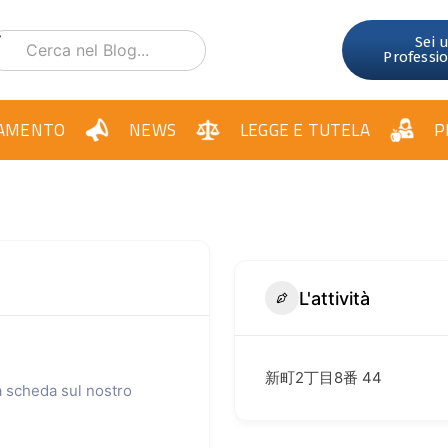
Sei 
Professi
AMENTO
NEWS
LEGGE E TUTELA
P
L'attività
新町2丁目8番 44
ua scheda sul nostro