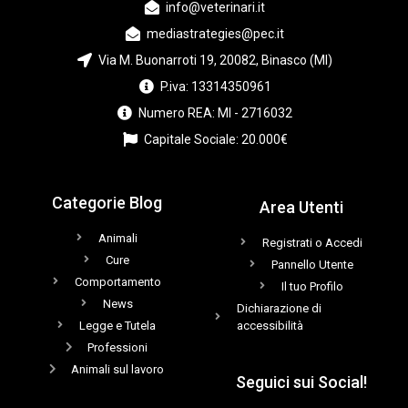
info@veterinari.it
mediastrategies@pec.it
Via M. Buonarroti 19, 20082, Binasco (MI)
P.iva: 13314350961
Numero REA: MI - 2716032
Capitale Sociale: 20.000€
Categorie Blog
Area Utenti
Animali
Registrati o Accedi
Cure
Pannello Utente
Comportamento
Il tuo Profilo
News
Dichiarazione di
Legge e Tutela
accessibilità
Professioni
Animali sul lavoro
Seguici sui Social!