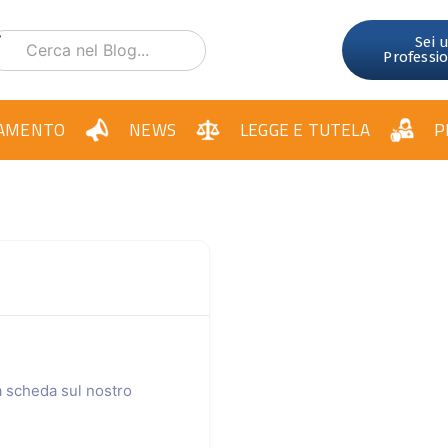
Sei 
Professi
AMENTO
NEWS
LEGGE E TUTELA
P
ua scheda sul nostro