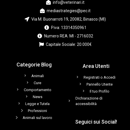
info@veterinari.it
mediastrategies@pec.it
Via M. Buonarroti 19, 20082, Binasco (MI)
P.iva: 13314350961
Numero REA: MI - 2716032
Capitale Sociale: 20.000€
Categorie Blog
Area Utenti
Animali
Registrati o Accedi
Cure
Pannello Utente
Comportamento
Il tuo Profilo
News
Dichiarazione di
Legge e Tutela
accessibilità
Professioni
Animali sul lavoro
Seguici sui Social!