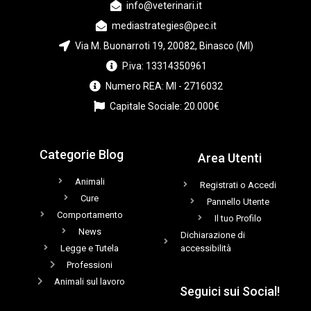
info@veterinari.it
mediastrategies@pec.it
Via M. Buonarroti 19, 20082, Binasco (MI)
P.iva: 13314350961
Numero REA: MI - 2716032
Capitale Sociale: 20.000€
Categorie Blog
Area Utenti
Animali
Registrati o Accedi
Cure
Pannello Utente
Comportamento
Il tuo Profilo
News
Dichiarazione di
Legge e Tutela
accessibilità
Professioni
Animali sul lavoro
Seguici sui Social!