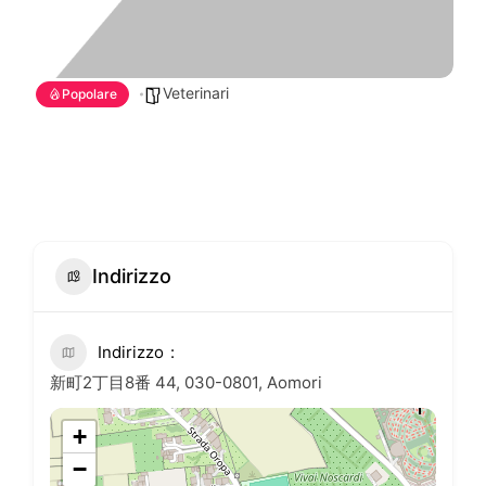
Veterinari
Popolare
Indirizzo
Indirizzo
新町2丁目8番 44, 030-0801, Aomori
+
−