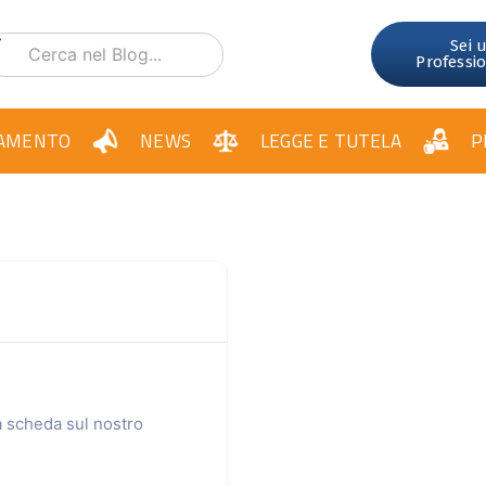
Sei 
Professi
AMENTO
NEWS
LEGGE E TUTELA
P
ua scheda sul nostro