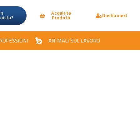
un
Acquista
Dashboard
onista?
Prodotti
ROFESSIONI
ANIMALI SUL LAVORO