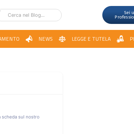
Sei 
Professi
AMENTO
NEWS
LEGGE E TUTELA
P
ua scheda sul nostro