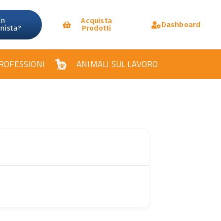
un
Acquista
Dashboard
onista?
Prodotti
ROFESSIONI
ANIMALI SUL LAVORO