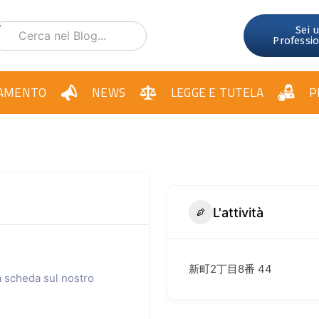
Sei 
Professi
AMENTO
NEWS
LEGGE E TUTELA
P
L'attività
新町2丁目8番 44
ua scheda sul nostro