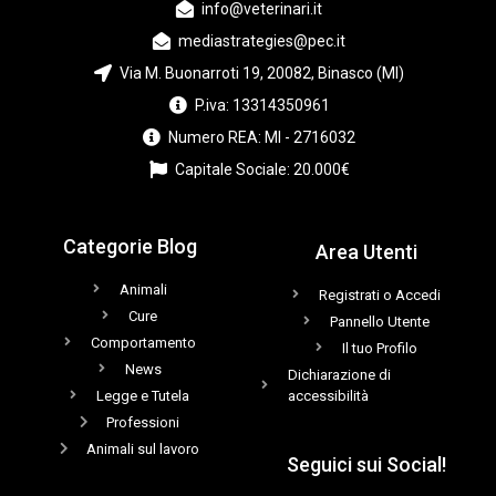
info@veterinari.it
mediastrategies@pec.it
Via M. Buonarroti 19, 20082, Binasco (MI)
P.iva: 13314350961
Numero REA: MI - 2716032
Capitale Sociale: 20.000€
Categorie Blog
Area Utenti
Animali
Registrati o Accedi
Cure
Pannello Utente
Comportamento
Il tuo Profilo
News
Dichiarazione di
Legge e Tutela
accessibilità
Professioni
Animali sul lavoro
Seguici sui Social!