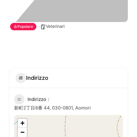
Veterinari
Popolare
Indirizzo
Indirizzo
新町2丁目8番 44, 030-0801, Aomori
+
−