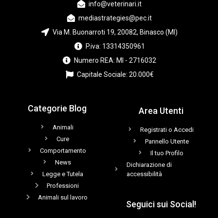
info@veterinari.it
mediastrategies@pec.it
Via M. Buonarroti 19, 20082, Binasco (MI)
P.iva: 13314350961
Numero REA: MI - 2716032
Capitale Sociale: 20.000€
Categorie Blog
Area Utenti
Animali
Registrati o Accedi
Cure
Pannello Utente
Comportamento
Il tuo Profilo
News
Dichiarazione di
Legge e Tutela
accessibilità
Professioni
Animali sul lavoro
Seguici sui Social!