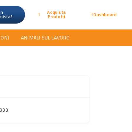
un
Acquista
Dashboard
onista?
Prodotti
IONI
ANIMALI SUL LAVORO
 333