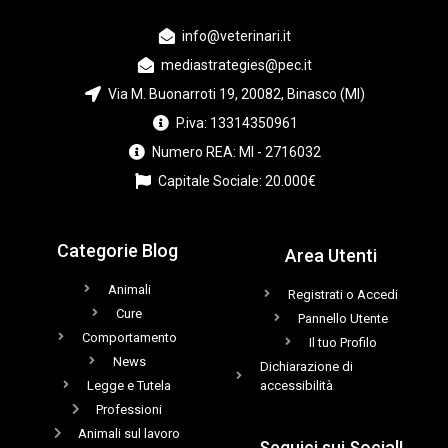
info@veterinari.it
mediastrategies@pec.it
Via M. Buonarroti 19, 20082, Binasco (MI)
P.iva: 13314350961
Numero REA: MI - 2716032
Capitale Sociale: 20.000€
Categorie Blog
Area Utenti
Animali
Registrati o Accedi
Cure
Pannello Utente
Comportamento
Il tuo Profilo
News
Dichiarazione di
Legge e Tutela
accessibilità
Professioni
Animali sul lavoro
Seguici sui Social!