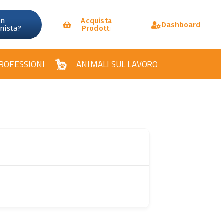
un
Acquista
Dashboard
onista?
Prodotti
ROFESSIONI
ANIMALI SUL LAVORO