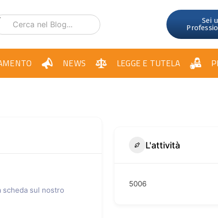
Sei 
Professi
AMENTO
NEWS
LEGGE E TUTELA
P
L'attività
5006
ua scheda sul nostro