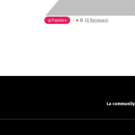
0
(0 Reviews)
Popolare
La community 