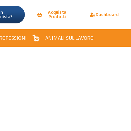
un
Acquista
Dashboard
onista?
Prodotti
ROFESSIONI
ANIMALI SUL LAVORO