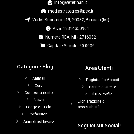
info@veterinari.it
mediastrategies@pec.it
Via M. Buonarroti 19, 20082, Binasco (MI)
P.iva: 13314350961
Numero REA: MI - 2716032
Capitale Sociale: 20.000€
Categorie Blog
Area Utenti
Animali
Registrati o Accedi
Cure
Pannello Utente
Comportamento
Il tuo Profilo
News
Dichiarazione di
Legge e Tutela
accessibilità
Professioni
Animali sul lavoro
Seguici sui Social!