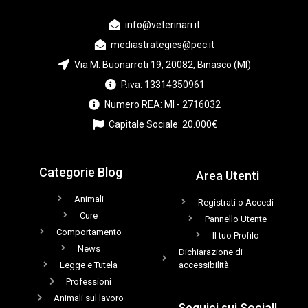
info@veterinari.it
mediastrategies@pec.it
Via M. Buonarroti 19, 20082, Binasco (MI)
P.iva: 13314350961
Numero REA: MI - 2716032
Capitale Sociale: 20.000€
Categorie Blog
Area Utenti
Animali
Registrati o Accedi
Cure
Pannello Utente
Comportamento
Il tuo Profilo
News
Dichiarazione di
Legge e Tutela
accessibilità
Professioni
Animali sul lavoro
Seguici sui Social!