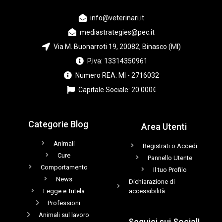
info@veterinari.it
mediastrategies@pec.it
Via M. Buonarroti 19, 20082, Binasco (MI)
P.iva: 13314350961
Numero REA: MI - 2716032
Capitale Sociale: 20.000€
Categorie Blog
Area Utenti
Animali
Registrati o Accedi
Cure
Pannello Utente
Comportamento
Il tuo Profilo
News
Dichiarazione di
Legge e Tutela
accessibilità
Professioni
Animali sul lavoro
Seguici sui Social!