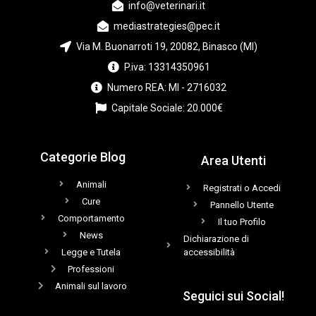
info@veterinari.it
mediastrategies@pec.it
Via M. Buonarroti 19, 20082, Binasco (MI)
P.iva: 13314350961
Numero REA: MI - 2716032
Capitale Sociale: 20.000€
Categorie Blog
Area Utenti
Animali
Registrati o Accedi
Cure
Pannello Utente
Comportamento
Il tuo Profilo
News
Dichiarazione di
Legge e Tutela
accessibilità
Professioni
Animali sul lavoro
Seguici sui Social!