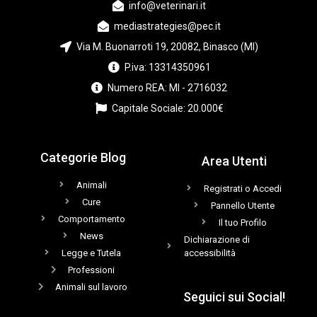
info@veterinari.it
mediastrategies@pec.it
Via M. Buonarroti 19, 20082, Binasco (MI)
P.iva: 13314350961
Numero REA: MI - 2716032
Capitale Sociale: 20.000€
Categorie Blog
Area Utenti
Animali
Registrati o Accedi
Cure
Pannello Utente
Comportamento
Il tuo Profilo
News
Dichiarazione di
Legge e Tutela
accessibilità
Professioni
Animali sul lavoro
Seguici sui Social!