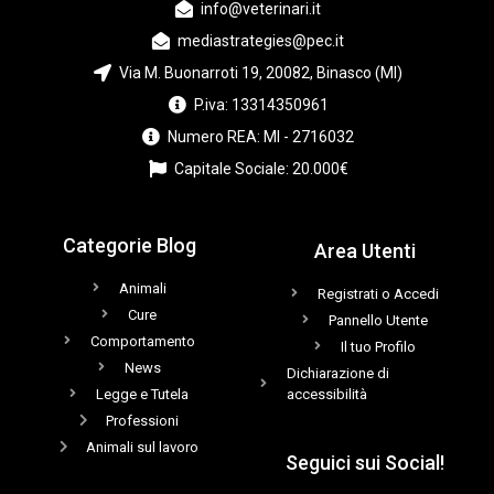
info@veterinari.it
mediastrategies@pec.it
Via M. Buonarroti 19, 20082, Binasco (MI)
P.iva: 13314350961
Numero REA: MI - 2716032
Capitale Sociale: 20.000€
Categorie Blog
Area Utenti
Animali
Registrati o Accedi
Cure
Pannello Utente
Comportamento
Il tuo Profilo
News
Dichiarazione di
Legge e Tutela
accessibilità
Professioni
Animali sul lavoro
Seguici sui Social!