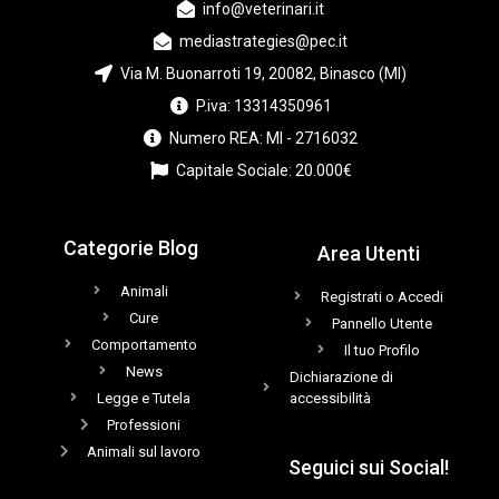
info@veterinari.it
mediastrategies@pec.it
Via M. Buonarroti 19, 20082, Binasco (MI)
P.iva: 13314350961
Numero REA: MI - 2716032
Capitale Sociale: 20.000€
Categorie Blog
Area Utenti
Animali
Registrati o Accedi
Cure
Pannello Utente
Comportamento
Il tuo Profilo
News
Dichiarazione di
Legge e Tutela
accessibilità
Professioni
Animali sul lavoro
Seguici sui Social!