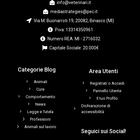
info@veterinari.it
mediastrategies@pec.it
Via M. Buonarroti 19, 20082, Binasco (MI)
P.iva: 13314350961
Numero REA: MI - 2716032
Capitale Sociale: 20.000€
Categorie Blog
Area Utenti
Animali
Registrati o Accedi
Cure
Pannello Utente
Comportamento
Il tuo Profilo
News
Dichiarazione di
Legge e Tutela
accessibilità
Professioni
Animali sul lavoro
Seguici sui Social!