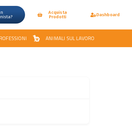
un
Acquista
Dashboard
onista?
Prodotti
ROFESSIONI
ANIMALI SUL LAVORO