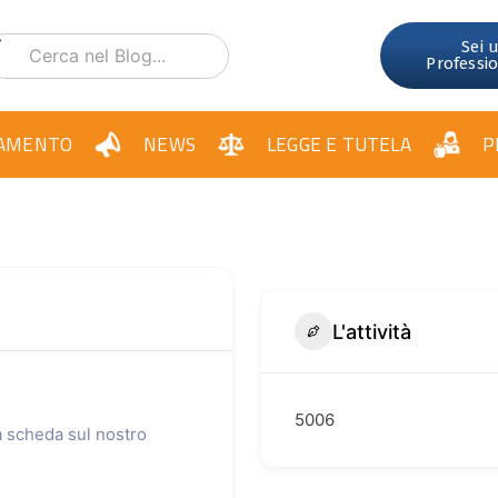
Sei 
Professi
AMENTO
NEWS
LEGGE E TUTELA
P
L'attività
5006
ua scheda sul nostro