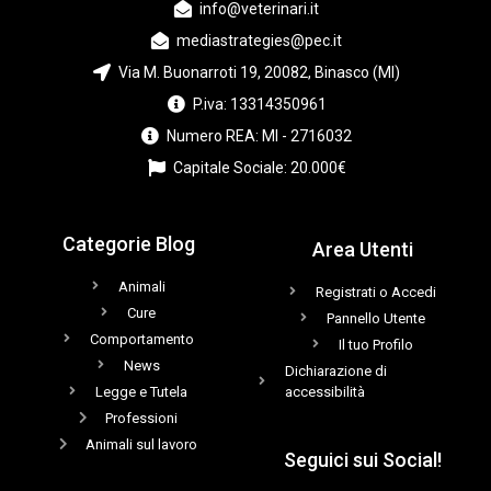
info@veterinari.it
mediastrategies@pec.it
Via M. Buonarroti 19, 20082, Binasco (MI)
P.iva: 13314350961
Numero REA: MI - 2716032
Capitale Sociale: 20.000€
Categorie Blog
Area Utenti
Animali
Registrati o Accedi
Cure
Pannello Utente
Comportamento
Il tuo Profilo
News
Dichiarazione di
Legge e Tutela
accessibilità
Professioni
Animali sul lavoro
Seguici sui Social!