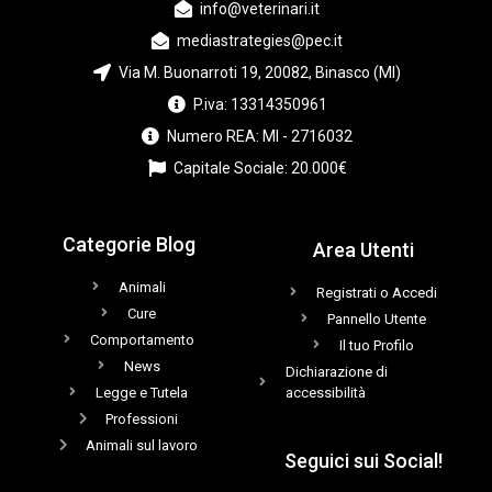
info@veterinari.it
mediastrategies@pec.it
Via M. Buonarroti 19, 20082, Binasco (MI)
P.iva: 13314350961
Numero REA: MI - 2716032
Capitale Sociale: 20.000€
Categorie Blog
Area Utenti
Animali
Registrati o Accedi
Cure
Pannello Utente
Comportamento
Il tuo Profilo
News
Dichiarazione di
Legge e Tutela
accessibilità
Professioni
Animali sul lavoro
Seguici sui Social!