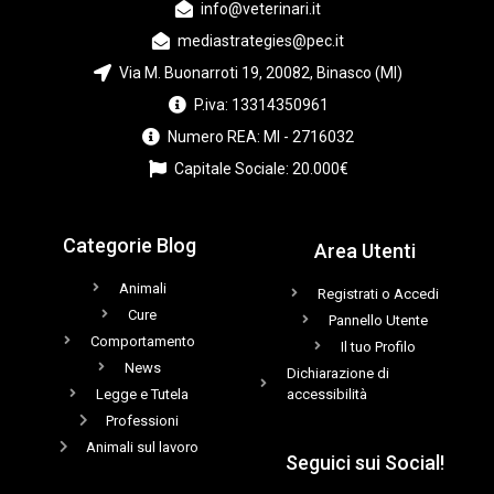
info@veterinari.it
mediastrategies@pec.it
Via M. Buonarroti 19, 20082, Binasco (MI)
P.iva: 13314350961
Numero REA: MI - 2716032
Capitale Sociale: 20.000€
Categorie Blog
Area Utenti
Animali
Registrati o Accedi
Cure
Pannello Utente
Comportamento
Il tuo Profilo
News
Dichiarazione di
Legge e Tutela
accessibilità
Professioni
Animali sul lavoro
Seguici sui Social!