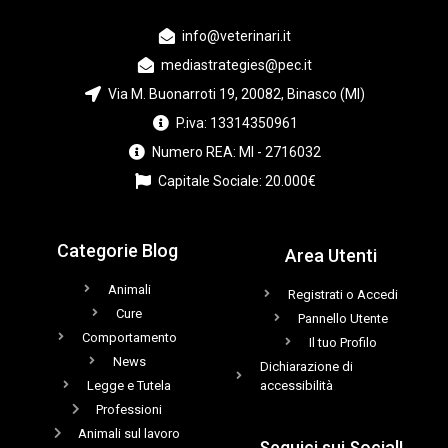
info@veterinari.it
mediastrategies@pec.it
Via M. Buonarroti 19, 20082, Binasco (MI)
P.iva: 13314350961
Numero REA: MI - 2716032
Capitale Sociale: 20.000€
Categorie Blog
Area Utenti
Animali
Registrati o Accedi
Cure
Pannello Utente
Comportamento
Il tuo Profilo
News
Dichiarazione di
Legge e Tutela
accessibilità
Professioni
Animali sul lavoro
Seguici sui Social!