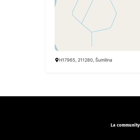
Н17965, 211280, Šumilina
La community 