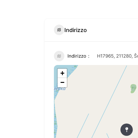
Indirizzo
Indirizzo
Н17965, 211280, Š
+
−