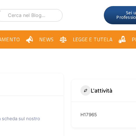
Sei 
Professi
AMENTO
NEWS
LEGGE E TUTELA
P
L'attività
Н17965
ua scheda sul nostro