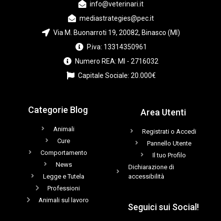
info@veterinari.it
mediastrategies@pec.it
Via M. Buonarroti 19, 20082, Binasco (MI)
P.iva: 13314350961
Numero REA: MI - 2716032
Capitale Sociale: 20.000€
Categorie Blog
Area Utenti
Animali
Registrati o Accedi
Cure
Pannello Utente
Comportamento
Il tuo Profilo
News
Dichiarazione di
Legge e Tutela
accessibilità
Professioni
Animali sul lavoro
Seguici sui Social!