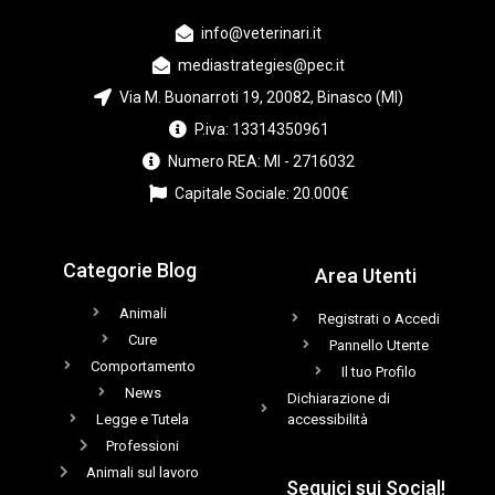
info@veterinari.it
mediastrategies@pec.it
Via M. Buonarroti 19, 20082, Binasco (MI)
P.iva: 13314350961
Numero REA: MI - 2716032
Capitale Sociale: 20.000€
Categorie Blog
Area Utenti
Animali
Registrati o Accedi
Cure
Pannello Utente
Comportamento
Il tuo Profilo
News
Dichiarazione di
Legge e Tutela
accessibilità
Professioni
Animali sul lavoro
Seguici sui Social!