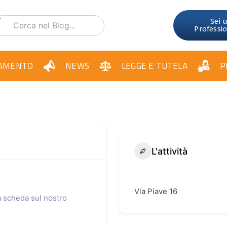
Sei 
Professi
AMENTO
NEWS
LEGGE E TUTELA
P
L'attività
Via Piave 16
ua scheda sul nostro