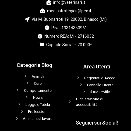
info@veterinari.it
mediastrategies@pec.it
Via M. Buonarroti 19, 20082, Binasco (MI)
P.iva: 13314350961
Numero REA: MI - 2716032
Capitale Sociale: 20.000€
Categorie Blog
Area Utenti
Animali
Registrati o Accedi
Cure
Pannello Utente
Comportamento
Il tuo Profilo
News
Dichiarazione di
Legge e Tutela
accessibilità
Professioni
Animali sul lavoro
Seguici sui Social!