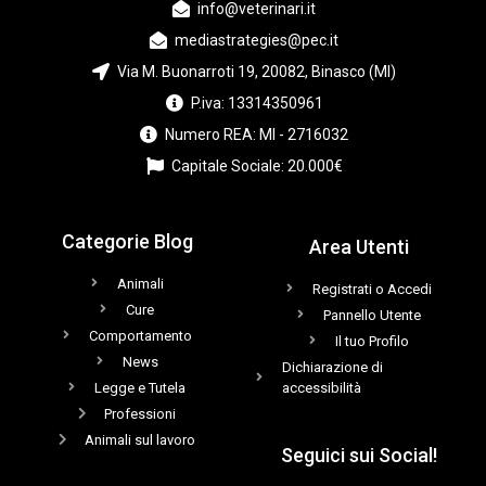
info@veterinari.it
mediastrategies@pec.it
Via M. Buonarroti 19, 20082, Binasco (MI)
P.iva: 13314350961
Numero REA: MI - 2716032
Capitale Sociale: 20.000€
Categorie Blog
Area Utenti
Animali
Registrati o Accedi
Cure
Pannello Utente
Comportamento
Il tuo Profilo
News
Dichiarazione di
Legge e Tutela
accessibilità
Professioni
Animali sul lavoro
Seguici sui Social!