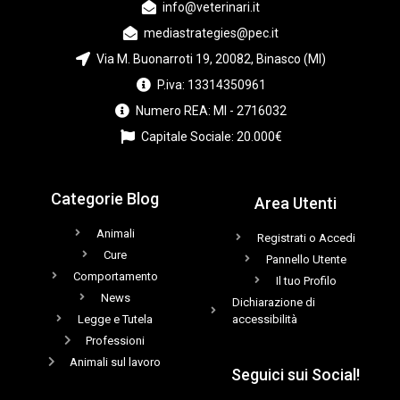
info@veterinari.it
mediastrategies@pec.it
Via M. Buonarroti 19, 20082, Binasco (MI)
P.iva: 13314350961
Numero REA: MI - 2716032
Capitale Sociale: 20.000€
Categorie Blog
Area Utenti
Animali
Registrati o Accedi
Cure
Pannello Utente
Comportamento
Il tuo Profilo
News
Dichiarazione di
Legge e Tutela
accessibilità
Professioni
Animali sul lavoro
Seguici sui Social!