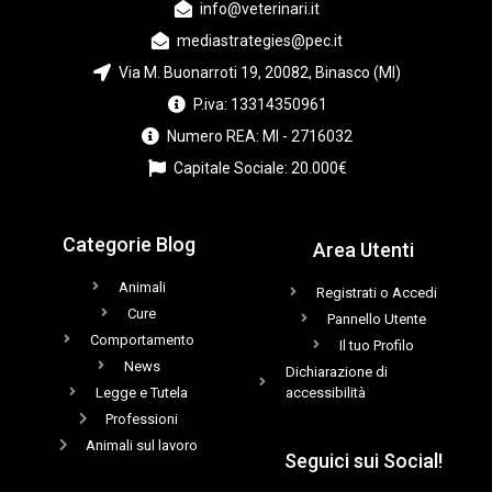
info@veterinari.it
mediastrategies@pec.it
Via M. Buonarroti 19, 20082, Binasco (MI)
P.iva: 13314350961
Numero REA: MI - 2716032
Capitale Sociale: 20.000€
Categorie Blog
Area Utenti
Animali
Registrati o Accedi
Cure
Pannello Utente
Comportamento
Il tuo Profilo
News
Dichiarazione di
Legge e Tutela
accessibilità
Professioni
Animali sul lavoro
Seguici sui Social!