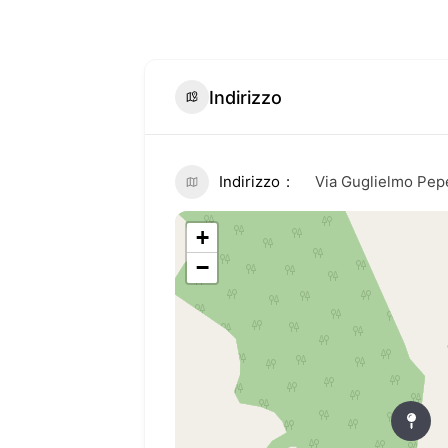
Indirizzo
Indirizzo
Via Guglielmo Pep
+
−