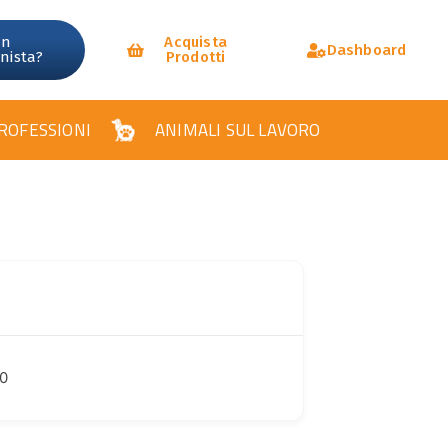
un
Acquista
Dashboard
onista?
Prodotti
ROFESSIONI
ANIMALI SUL LAVORO
90