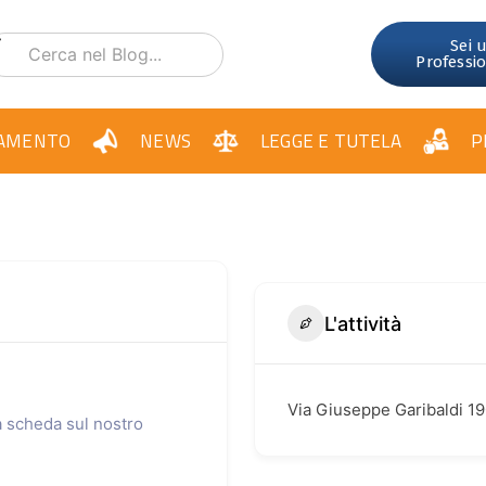
Sei 
Professi
AMENTO
NEWS
LEGGE E TUTELA
P
L'attività
Via Giuseppe Garibaldi 1
ua scheda sul nostro