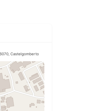
 36070, Castelgomberto