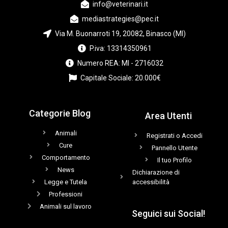
info@veterinari.it
mediastrategies@pec.it
Via M. Buonarroti 19, 20082, Binasco (MI)
P.iva: 13314350961
Numero REA: MI - 2716032
Capitale Sociale: 20.000€
Categorie Blog
Area Utenti
Animali
Registrati o Accedi
Cure
Pannello Utente
Comportamento
Il tuo Profilo
News
Dichiarazione di
Legge e Tutela
accessibilità
Professioni
Animali sul lavoro
Seguici sui Social!