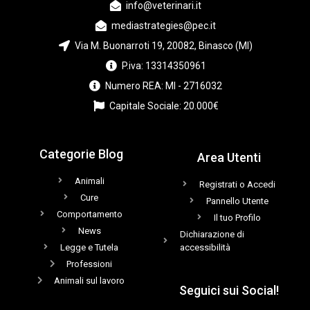
info@veterinari.it
mediastrategies@pec.it
Via M. Buonarroti 19, 20082, Binasco (MI)
P.iva: 13314350961
Numero REA: MI - 2716032
Capitale Sociale: 20.000€
Categorie Blog
Area Utenti
Animali
Registrati o Accedi
Cure
Pannello Utente
Comportamento
Il tuo Profilo
News
Dichiarazione di
Legge e Tutela
accessibilità
Professioni
Animali sul lavoro
Seguici sui Social!