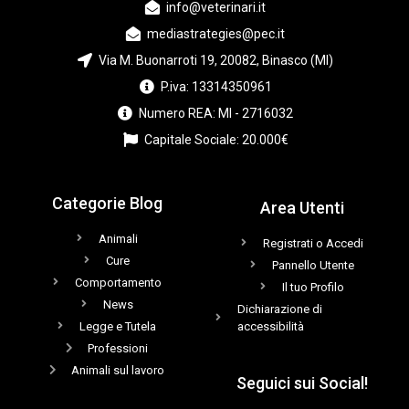
info@veterinari.it
mediastrategies@pec.it
Via M. Buonarroti 19, 20082, Binasco (MI)
P.iva: 13314350961
Numero REA: MI - 2716032
Capitale Sociale: 20.000€
Categorie Blog
Area Utenti
Animali
Registrati o Accedi
Cure
Pannello Utente
Comportamento
Il tuo Profilo
News
Dichiarazione di
Legge e Tutela
accessibilità
Professioni
Animali sul lavoro
Seguici sui Social!