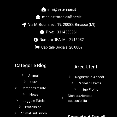
info@veterinari.it
mediastrategies@pec.it
Via M. Buonarroti 19, 20082, Binasco (MI)
P.iva: 13314350961
Numero REA: MI - 2716032
Capitale Sociale: 20.000€
Categorie Blog
Area Utenti
Animali
Registrati o Accedi
Cure
Pannello Utente
Comportamento
Il tuo Profilo
News
Dichiarazione di
Legge e Tutela
accessibilità
Professioni
Animali sul lavoro
Seguici sui Social!