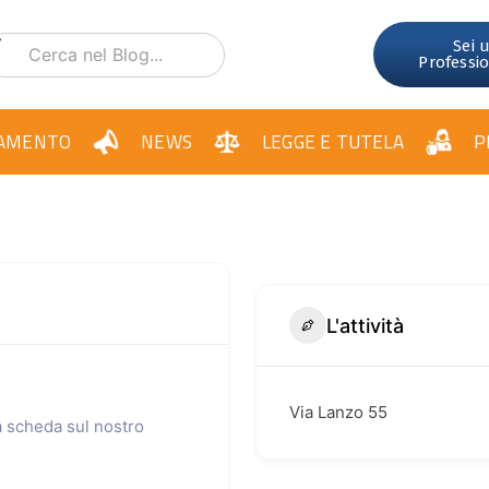
Sei 
Professi
AMENTO
NEWS
LEGGE E TUTELA
P
L'attività
Via Lanzo 55
ua scheda sul nostro