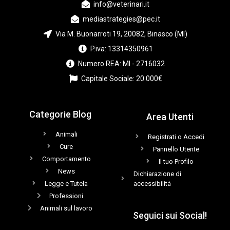
info@veterinari.it
mediastrategies@pec.it
Via M. Buonarroti 19, 20082, Binasco (MI)
P.iva: 13314350961
Numero REA: MI - 2716032
Capitale Sociale: 20.000€
Categorie Blog
Area Utenti
Animali
Registrati o Accedi
Cure
Pannello Utente
Comportamento
Il tuo Profilo
News
Dichiarazione di
Legge e Tutela
accessibilità
Professioni
Animali sul lavoro
Seguici sui Social!